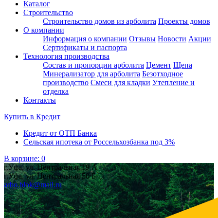
Каталог
Строительство
Строительство домов из арболита
Проекты домов
О компании
Информация о компании
Отзывы
Новости
Акции
Сертификаты и паспорта
Технология производства
Состав и пропорции арболита
Цемент
Щепа
Минерализатор для арболита
Безотходное
производство
Смеси для кладки
Утепление и
отделка
Контакты
Купить в
Кредит
Кредит от ОТП Банка
Сельская ипотека от Россельхозбанка под 3%
В корзине:
0
г.Уфа, ул. Центральная 19 А
г.Уфа, ул. Центральная 50 Б
arbo.blok@mail.ru