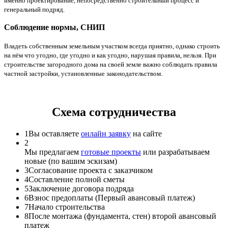
именно проектирование, непосредственно строительный процесс и
генеральный подряд.
Соблюдение нормы, СНИП
Владеть собственным земельным участком всегда приятно, однако строить
на нём что угодно, где угодно и как угодно, нарушая правила, нельзя. При
строительстве загородного дома на своей земле важно соблюдать правила
частной застройки, установленные законодательством.
Схема сотрудничества
1
Вы оставляете
онлайн заявку
на сайте
2
Мы предлагаем
готовые проекты
или разрабатываем
новые (по вашим эскизам)
3
Согласование проекта с заказчиком
4
Составление полной сметы
5
Заключение договора подряда
6
Взнос предоплаты (Первый авансовый платеж)
7
Начало строительства
8
После монтажа (фундамента, стен) второй авансовый
платеж