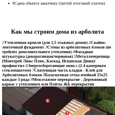
9
Cдача объекта заказчику (третий итоговый платеж)
Как мы строим дома из арболита
1
Утепленная кровля (для 1,5 этажных домов)
2
Свайно-
ленточный фундамент
3
Стены из арболитовых блоков (не
требуют дополнительного утепления)
4
Фасадная
штукатурка (декоративная/черновая)
5
Металлочерепица
(Монтерей Люкс Плюс, Каскад, Испанская Дюна)/
профнастил
6
Энергосберегающие окна с (2-4 камерным
стеклопакетом)
7
Связующая часть кладки - Клей для
Арболитовых блоков
8
Базальтовая сетка ячейкой 25х25
каждые 3 ряда
9
Межэтажное перекрытие - Деревянный
каркас с утеплением или Плиты ЖБ перекрытия