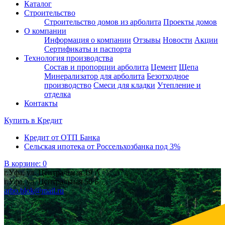
Каталог
Строительство
Строительство домов из арболита
Проекты домов
О компании
Информация о компании
Отзывы
Новости
Акции
Сертификаты и паспорта
Технология производства
Состав и пропорции арболита
Цемент
Щепа
Минерализатор для арболита
Безотходное
производство
Смеси для кладки
Утепление и
отделка
Контакты
Купить в
Кредит
Кредит от ОТП Банка
Сельская ипотека от Россельхозбанка под 3%
В корзине:
0
г.Уфа, ул. Центральная 19 А
г.Уфа, ул. Центральная 50 Б
arbo.blok@mail.ru