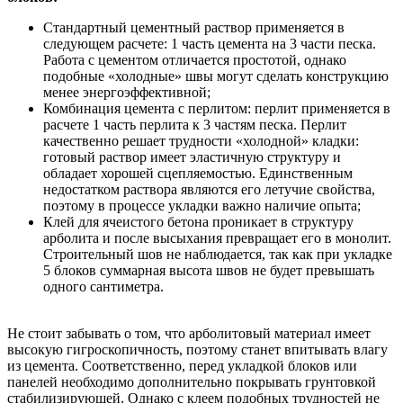
Стандартный цементный раствор применяется в
следующем расчете: 1 часть цемента на 3 части песка.
Работа с цементом отличается простотой, однако
подобные «холодные» швы могут сделать конструкцию
менее энергоэффективной;
Комбинация цемента с перлитом: перлит применяется в
расчете 1 часть перлита к 3 частям песка. Перлит
качественно решает трудности «холодной» кладки:
готовый раствор имеет эластичную структуру и
обладает хорошей сцепляемостью. Единственным
недостатком раствора являются его летучие свойства,
поэтому в процессе укладки важно наличие опыта;
Клей для ячеистого бетона проникает в структуру
арболита и после высыхания превращает его в монолит.
Строительный шов не наблюдается, так как при укладке
5 блоков суммарная высота швов не будет превышать
одного сантиметра.
Не стоит забывать о том, что арболитовый материал имеет
высокую гигроскопичность, поэтому станет впитывать влагу
из цемента. Соответственно, перед укладкой блоков или
панелей необходимо дополнительно покрывать грунтовкой
стабилизирующей. Однако с клеем подобных трудностей не