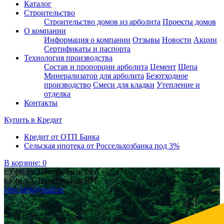
Каталог
Строительство
Строительство домов из арболита
Проекты домов
О компании
Информация о компании
Отзывы
Новости
Акции
Сертификаты и паспорта
Технология производства
Состав и пропорции арболита
Цемент
Щепа
Минерализатор для арболита
Безотходное
производство
Смеси для кладки
Утепление и
отделка
Контакты
Купить в
Кредит
Кредит от ОТП Банка
Сельская ипотека от Россельхозбанка под 3%
В корзине:
0
г.Уфа, ул. Центральная 19 А
г.Уфа, ул. Центральная 50 Б
arbo.blok@mail.ru