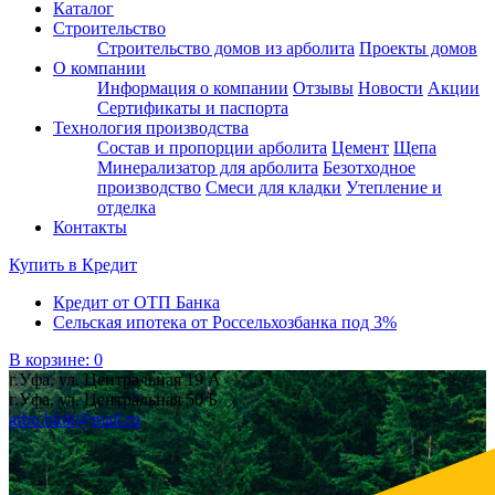
Каталог
Строительство
Строительство домов из арболита
Проекты домов
О компании
Информация о компании
Отзывы
Новости
Акции
Сертификаты и паспорта
Технология производства
Состав и пропорции арболита
Цемент
Щепа
Минерализатор для арболита
Безотходное
производство
Смеси для кладки
Утепление и
отделка
Контакты
Купить в
Кредит
Кредит от ОТП Банка
Сельская ипотека от Россельхозбанка под 3%
В корзине:
0
г.Уфа, ул. Центральная 19 А
г.Уфа, ул. Центральная 50 Б
arbo.blok@mail.ru