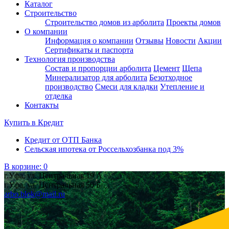
Каталог
Строительство
Строительство домов из арболита
Проекты домов
О компании
Информация о компании
Отзывы
Новости
Акции
Сертификаты и паспорта
Технология производства
Состав и пропорции арболита
Цемент
Щепа
Минерализатор для арболита
Безотходное
производство
Смеси для кладки
Утепление и
отделка
Контакты
Купить в
Кредит
Кредит от ОТП Банка
Сельская ипотека от Россельхозбанка под 3%
В корзине:
0
г.Уфа, ул. Центральная 19 А
г.Уфа, ул. Центральная 50 Б
arbo.blok@mail.ru