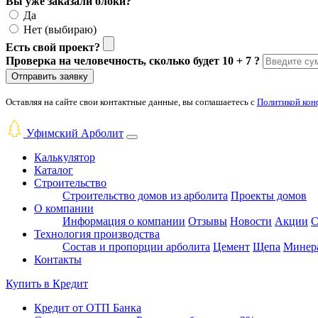
Вы уже заказали блоки?
Да
Нет (выбираю)
Есть свой проект?
Проверка на человечность, сколько будет 10 + 7 ?
Отправить заявку
Оставляя на сайте свои контактные данные, вы соглашаетесь с
Политикой кон
Уфимский Арболит
Калькулятор
Каталог
Строительство
Строительство домов из арболита
Проекты домов
О компании
Информация о компании
Отзывы
Новости
Акции
С
Технология производства
Состав и пропорции арболита
Цемент
Щепа
Минера
Контакты
Купить в
Кредит
Кредит от ОТП Банка