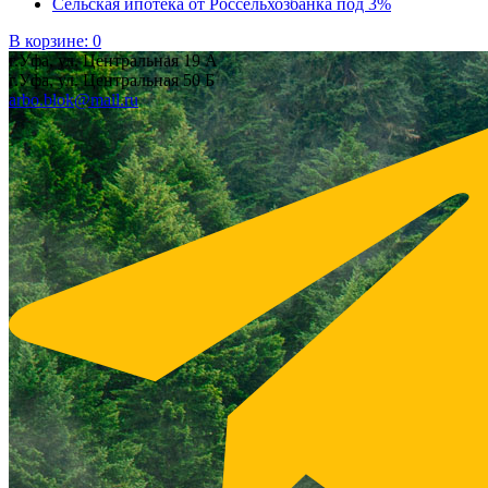
Сельская ипотека от Россельхозбанка под 3%
В корзине:
0
г.Уфа, ул. Центральная 19 А
г.Уфа, ул. Центральная 50 Б
arbo.blok@mail.ru