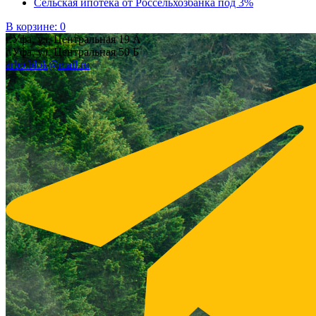
Сельская ипотека от Россельхозбанка под 3%
В корзине:
0
г.Уфа, ул. Центральная 19 А
г.Уфа, ул. Центральная 50 Б
arbo.blok@mail.ru