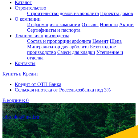
Каталог
Строительство
Строительство домов из арболита
Проекты домов
О компании
Информация о компании
Отзывы
Новости
Акции
Сертификаты и паспорта
Технология производства
Состав и пропорции арболита
Цемент
Щепа
Минерализатор для арболита
Безотходное
производство
Смеси для кладки
Утепление и
отделка
Контакты
Купить в
Кредит
Кредит от ОТП Банка
Сельская ипотека от Россельхозбанка под 3%
В корзине:
0
г.Уфа, ул. Центральная 19 А
г.Уфа, ул. Центральная 50 Б
arbo.blok@mail.ru