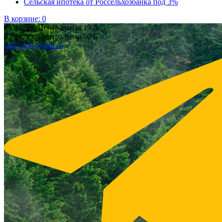
Сельская ипотека от Россельхозбанка под 3%
В корзине:
0
г.Уфа, ул. Центральная 19 А
г.Уфа, ул. Центральная 50 Б
arbo.blok@mail.ru