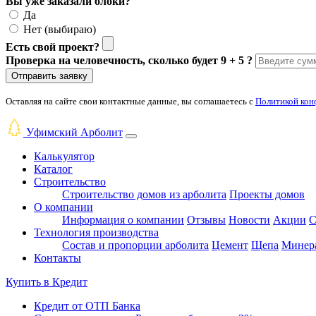
Вы уже заказали блоки?
Да
Нет (выбираю)
Есть свой проект?
Проверка на человечность, сколько будет 9 + 5 ?
Отправить заявку
Оставляя на сайте свои контактные данные, вы соглашаетесь с
Политикой кон
Уфимский Арболит
Калькулятор
Каталог
Строительство
Строительство домов из арболита
Проекты домов
О компании
Информация о компании
Отзывы
Новости
Акции
С
Технология производства
Состав и пропорции арболита
Цемент
Щепа
Минера
Контакты
Купить в
Кредит
Кредит от ОТП Банка